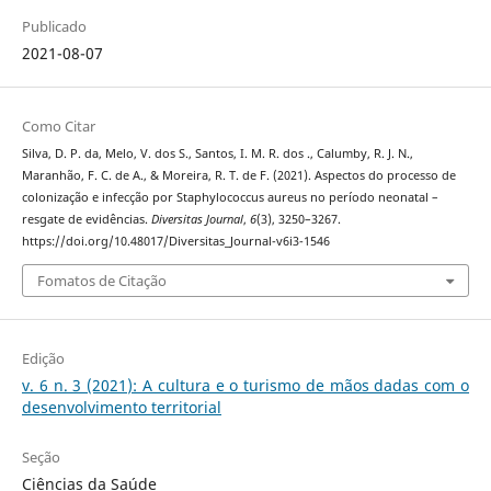
Publicado
2021-08-07
Como Citar
Silva, D. P. da, Melo, V. dos S., Santos, I. M. R. dos ., Calumby, R. J. N.,
Maranhão, F. C. de A., & Moreira, R. T. de F. (2021). Aspectos do processo de
colonização e infecção por Staphylococcus aureus no período neonatal –
resgate de evidências.
Diversitas Journal
,
6
(3), 3250–3267.
https://doi.org/10.48017/Diversitas_Journal-v6i3-1546
Fomatos de Citação
Edição
v. 6 n. 3 (2021): A cultura e o turismo de mãos dadas com o
desenvolvimento territorial
Seção
Ciências da Saúde