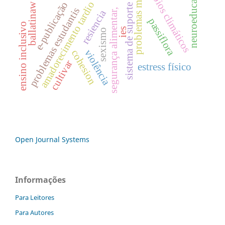
problemas mentais
cambios climáticos
neuroeducação
amadorecimento tardio
e-publicação
ballatinaw
sistema de suporte
problemas estudantis
segurança alimentar,
resiencia
passiflora
ensino inclusivo
ies
sexismo
violência
cohesion
cultivar
estress físico
Open Journal Systems
Informações
Para Leitores
Para Autores