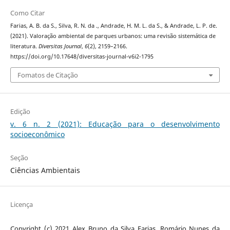
Como Citar
Farias, A. B. da S., Silva, R. N. da ., Andrade, H. M. L. da S., & Andrade, L. P. de.
(2021). Valoração ambiental de parques urbanos: uma revisão sistemática de
literatura.
Diversitas Journal
,
6
(2), 2159–2166.
https://doi.org/10.17648/diversitas-journal-v6i2-1795
Fomatos de Citação
Edição
v. 6 n. 2 (2021): Educação para o desenvolvimento
socioeconômico
Seção
Ciências Ambientais
Licença
Copyright (c) 2021 Alex Bruno da Silva Farias, Romário Nunes da