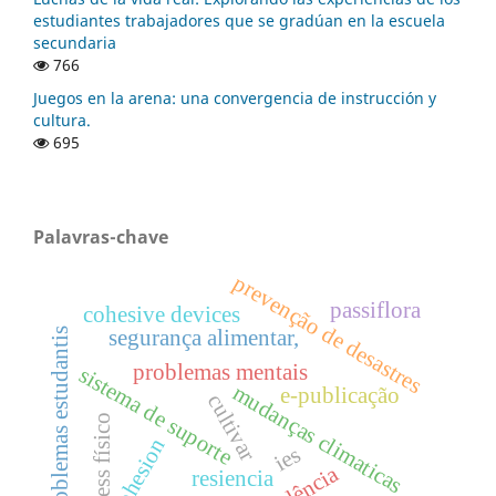
estudiantes trabajadores que se gradúan en la escuela
secundaria
766
Juegos en la arena: una convergencia de instrucción y
cultura.
695
Palavras-chave
prevenção de desastres
passiflora
cohesive devices
segurança alimentar,
problemas estudantis
problemas mentais
sistema de suporte
mudanças climaticas
e-publicação
cultivar
estress físico
cohesion
ies
violência
resiencia