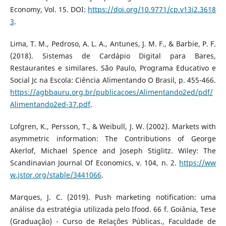
Economy, Vol. 15. DOI:
https://doi.org/10.9771/cp.v13i2.3618
3
.
Lima, T. M., Pedroso, A. L. A., Antunes, J. M. F., & Barbie, P. F.
(2018). Sistemas de Cardápio Digital para Bares,
Restaurantes e similares. São Paulo, Programa Educativo e
Social Jc na Escola: Ciência Alimentando O Brasil, p. 455-466.
https://agbbauru.org.br/publicacoes/Alimentando2ed/pdf/
Alimentando2ed-37.pdf
.
Lofgren, K., Persson, T., & Weibull, J. W. (2002). Markets with
asymmetric information: The Contributions of George
Akerlof, Michael Spence and Joseph Stiglitz. Wiley: The
Scandinavian Journal Of Economics, v. 104, n. 2.
https://ww
w.jstor.org/stable/3441066
.
Marques, J. C. (2019). Push marketing notification: uma
análise da estratégia utilizada pelo Ifood. 66 f. Goiânia, Tese
(Graduação) - Curso de Relações Públicas., Faculdade de