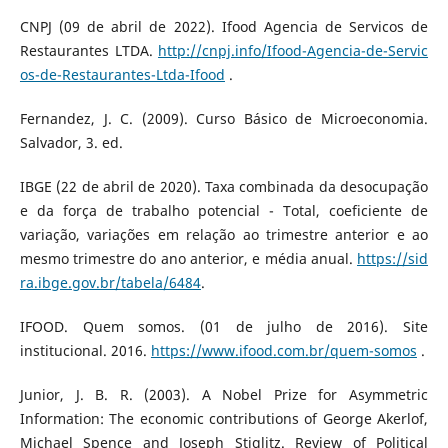
CNPJ (09 de abril de 2022). Ifood Agencia de Servicos de
Restaurantes LTDA.
http://cnpj.info/Ifood-Agencia-de-Servic
os-de-Restaurantes-Ltda-Ifood
.
Fernandez, J. C. (2009). Curso Básico de Microeconomia.
Salvador, 3. ed.
IBGE (22 de abril de 2020). Taxa combinada da desocupação
e da força de trabalho potencial - Total, coeficiente de
variação, variações em relação ao trimestre anterior e ao
mesmo trimestre do ano anterior, e média anual.
https://sid
ra.ibge.gov.br/tabela/6484
.
IFOOD. Quem somos. (01 de julho de 2016). Site
institucional. 2016.
https://www.ifood.com.br/quem-somos
.
Junior, J. B. R. (2003). A Nobel Prize for Asymmetric
Information: The economic contributions of George Akerlof,
Michael Spence and Joseph Stiglitz. Review of Political