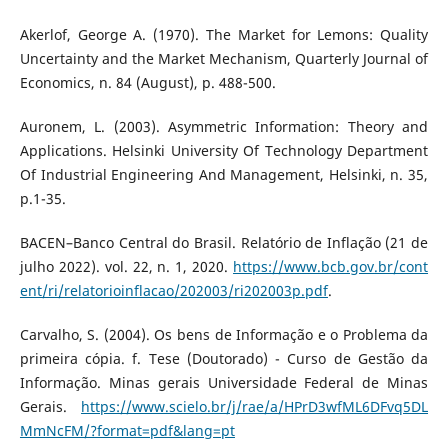
Akerlof, George A. (1970). The Market for Lemons: Quality
Uncertainty and the Market Mechanism, Quarterly Journal of
Economics, n. 84 (August), p. 488-500.
Auronem, L. (2003). Asymmetric Information: Theory and
Applications. Helsinki University Of Technology Department
Of Industrial Engineering And Management, Helsinki, n. 35,
p.1-35.
BACEN–Banco Central do Brasil. Relatório de Inflação (21 de
julho 2022). vol. 22, n. 1, 2020.
https://www.bcb.gov.br/cont
ent/ri/relatorioinflacao/202003/ri202003p.pdf
.
Carvalho, S. (2004). Os bens de Informação e o Problema da
primeira cópia. f. Tese (Doutorado) - Curso de Gestão da
Informação. Minas gerais Universidade Federal de Minas
Gerais.
https://www.scielo.br/j/rae/a/HPrD3wfML6DFvq5DL
MmNcFM/?format=pdf&lang=pt