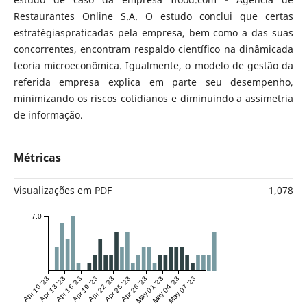
Restaurantes Online S.A. O estudo conclui que certas
estratégiaspraticadas pela empresa, bem como a das suas
concorrentes, encontram respaldo científico na dinâmicada
teoria microeconômica. Igualmente, o modelo de gestão da
referida empresa explica em parte seu desempenho,
minimizando os riscos cotidianos e diminuindo a assimetria
de informação.
Métricas
Visualizações em PDF
1,078
7.0
Apr 10 '23
Apr 13 '23
Apr 16 '23
Apr 19 '23
Apr 22 '23
Apr 25 '23
Apr 28 '23
May 01 '23
May 04 '23
May 07 '23