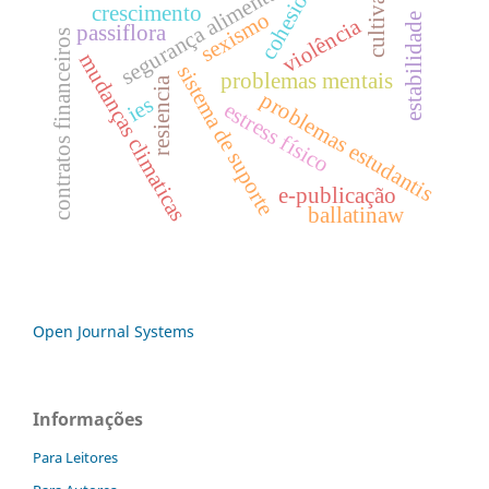
segurança alimentar,
cohesion
cultivar
crescimento
sexismo
estabilidade
violência
passiflora
contratos financeiros
mudanças climaticas
sistema de suporte
problemas mentais
resiencia
problemas estudantis
ies
estress físico
e-publicação
ballatinaw
Open Journal Systems
Informações
Para Leitores