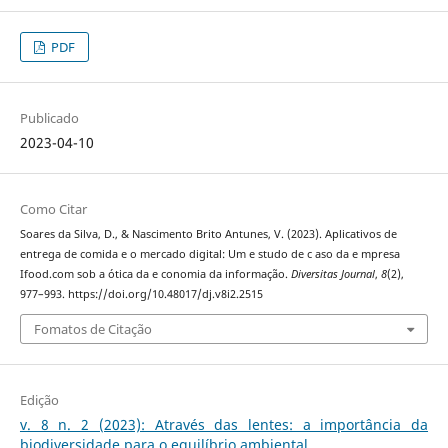
PDF
Publicado
2023-04-10
Como Citar
Soares da Silva, D., & Nascimento Brito Antunes, V. (2023). Aplicativos de
entrega de comida e o mercado digital: Um e studo de c aso da e mpresa
Ifood.com sob a ótica da e conomia da informação.
Diversitas Journal
,
8
(2),
977–993. https://doi.org/10.48017/dj.v8i2.2515
Fomatos de Citação
Edição
v. 8 n. 2 (2023): Através das lentes: a importância da
biodiversidade para o equilíbrio ambiental